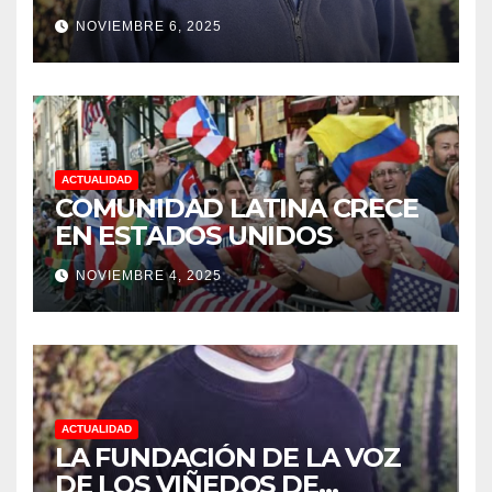
SONOMA, RECONOCIÓ A LOS
NOVIEMBRE 6, 2025
TRABAJADORES DEL MES DE
FEBRERO POR SU GRAN
TRABAJO EN LA PODA DE
UVAS
ACTUALIDAD
COMUNIDAD LATINA CRECE
EN ESTADOS UNIDOS
NOVIEMBRE 4, 2025
ACTUALIDAD
LA FUNDACIÓN DE LA VOZ
DE LOS VIÑEDOS DE