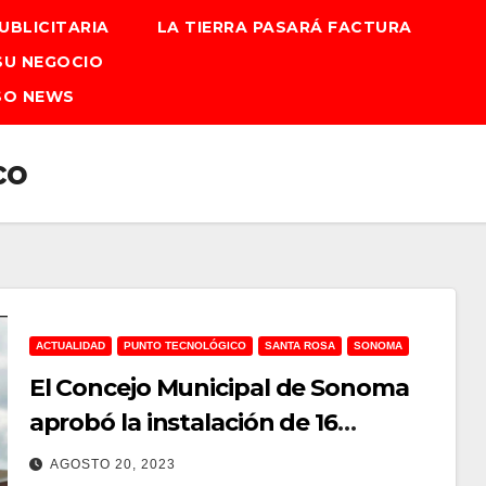
UBLICITARIA
LA TIERRA PASARÁ FACTURA
SU NEGOCIO
SO NEWS
co
ACTUALIDAD
PUNTO TECNOLÓGICO
SANTA ROSA
SONOMA
El Concejo Municipal de Sonoma
aprobó la instalación de 16
cámaras lectores de placas de
AGOSTO 20, 2023