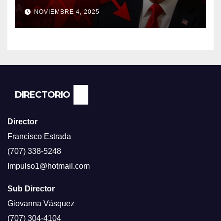
FRUSTRADOS CON TRUMP
NOVIEMBRE 4, 2025
PORQUE EL COSTO DE VIDA
CADA DIA SUBE Y LA
ECONOMÍA NO DESPEGA,
SEGUN ENCUESTA DEL NBC
NEWS.
DIRECTORIO
Director
Francisco Estrada
(707) 338-5248
Impulso1@hotmail.com
Sub Director
Giovanna Vásquez
(707) 304-4104