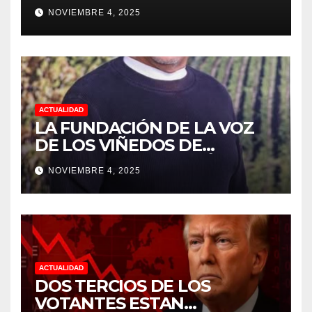
NOVIEMBRE 4, 2025
ACTUALIDAD
LA FUNDACIÓN DE LA VOZ
DE LOS VIÑEDOS DE
SONOMA RECONOCIÓ A
NOVIEMBRE 4, 2025
CUATRO “ EMPLEADOS DEL
MES” POR SU LIDERAZGO Y
DEDICACIÓN EN LOS
VIÑEDOS
ACTUALIDAD
DOS TERCIOS DE LOS
VOTANTES ESTAN