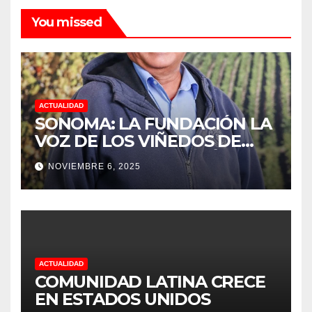
You missed
ACTUALIDAD
SONOMA: LA FUNDACIÓN LA
VOZ DE LOS VIÑEDOS DE
SONOMA, RECONOCIÓ A LOS
NOVIEMBRE 6, 2025
TRABAJADORES DEL MES DE
FEBRERO POR SU GRAN
TRABAJO EN LA PODA DE
UVAS
ACTUALIDAD
COMUNIDAD LATINA CRECE
EN ESTADOS UNIDOS