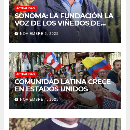
ACTUALIDAD
SONOMA: LA FUNDACIÓN LA
VOZ DE LOS VIÑEDOS DE
SONOMA, RECONOCIÓ A LOS
NOVIEMBRE 6, 2025
TRABAJADORES DEL MES DE
FEBRERO POR SU GRAN
TRABAJO EN LA PODA DE
UVAS
ACTUALIDAD
COMUNIDAD LATINA CRECE
EN ESTADOS UNIDOS
NOVIEMBRE 4, 2025