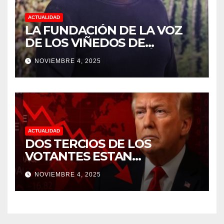
ACTUALIDAD
LA FUNDACIÓN DE LA VOZ
DE LOS VIÑEDOS DE
SONOMA RECONOCIÓ A
NOVIEMBRE 4, 2025
CUATRO “ EMPLEADOS DEL
MES” POR SU LIDERAZGO Y
DEDICACIÓN EN LOS
VIÑEDOS
ACTUALIDAD
DOS TERCIOS DE LOS
VOTANTES ESTAN
FRUSTRADOS CON TRUMP
NOVIEMBRE 4, 2025
PORQUE EL COSTO DE VIDA
CADA DIA SUBE Y LA
ECONOMÍA NO DESPEGA,
SEGUN ENCUESTA DEL NBC