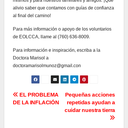
mismos y para nuestros familiares y amigos. ¡Qué
alivio saber que contamos con guías de confianza
al final del camino!
Para más información o apoyo de los voluntarios
de EOLCCA, llame al (760) 636-8009.
Para información e inspiración, escriba a la
Doctora Marisol a
doctoramarisolmunoz@gmail.con
Navegación
EL PROBLEMA
Pequeñas acciones
DE LA INFLACIÓN
repetidas ayudan a
de
cuidar nuestra tierra
entradas