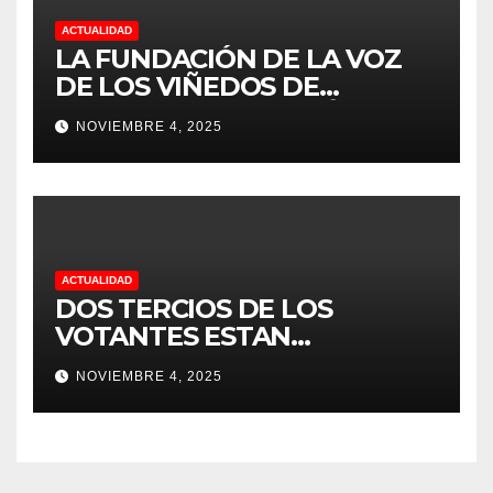
ACTUALIDAD
LA FUNDACIÓN DE LA VOZ
DE LOS VIÑEDOS DE
SONOMA RECONOCIÓ A
NOVIEMBRE 4, 2025
CUATRO “ EMPLEADOS DEL
MES” POR SU LIDERAZGO Y
DEDICACIÓN EN LOS
VIÑEDOS
ACTUALIDAD
DOS TERCIOS DE LOS
VOTANTES ESTAN
FRUSTRADOS CON TRUMP
NOVIEMBRE 4, 2025
PORQUE EL COSTO DE VIDA
CADA DIA SUBE Y LA
ECONOMÍA NO DESPEGA,
SEGUN ENCUESTA DEL NBC