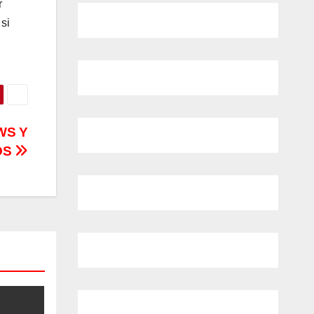
r
si
WS Y
OS