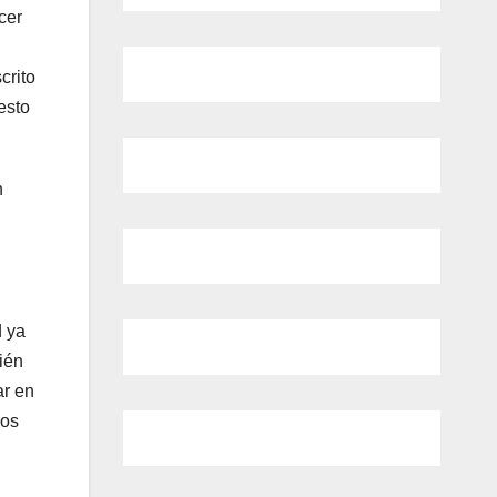
cer
crito
esto
n
d ya
ién
ar en
ros