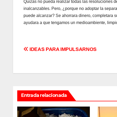
Quizás no pueda realizar todas las resoluciones 
inalcanzables. Pero, ¿porque no adoptar la separ
puede alcanzar? Se ahorrara dinero, completara su 
ayudara a que tengamos un medioambiente, limpio
Navegación
IDEAS PARA IMPULSARNOS
de
entradas
Entrada relacionada