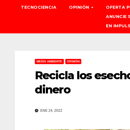
TECNOCIENCIA
OPINIÓN
OFERTA P
ANUNCIE 
EN IMPUL
MEDIO AMBIENTE
OPINIÓN
​Recicla los esec
dinero
ENE 24, 2022