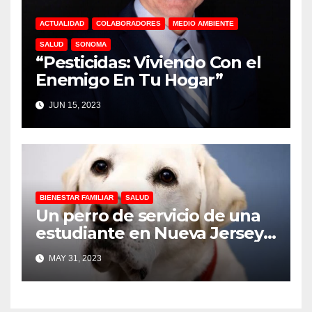
ACTUALIDAD
COLABORADORES
MEDIO AMBIENTE
SALUD
SONOMA
“Pesticidas: Viviendo Con el
Enemigo En Tu Hogar”
JUN 15, 2023
BIENESTAR FAMILIAR
SALUD
Un perro de servicio de una
estudiante en Nueva Jersey
recibió un diploma en la
MAY 31, 2023
ceremonia de graduación