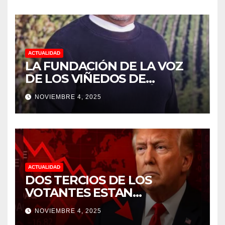
ACTUALIDAD
LA FUNDACIÓN DE LA VOZ
DE LOS VIÑEDOS DE
SONOMA RECONOCIÓ A
NOVIEMBRE 4, 2025
CUATRO “ EMPLEADOS DEL
MES” POR SU LIDERAZGO Y
DEDICACIÓN EN LOS
VIÑEDOS
ACTUALIDAD
DOS TERCIOS DE LOS
VOTANTES ESTAN
FRUSTRADOS CON TRUMP
NOVIEMBRE 4, 2025
PORQUE EL COSTO DE VIDA