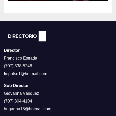
CADA DIA SUBE Y LA
ECONOMÍA NO DESPEGA,
SEGUN ENCUESTA DEL NBC
NEWS.
DIRECTORIO
Director
Francisco Estrada
(707) 338-5248
Impulso1@hotmail.com
Sub Director
Giovanna Vásquez
(707) 304-4104
huganna18@hotmail.com