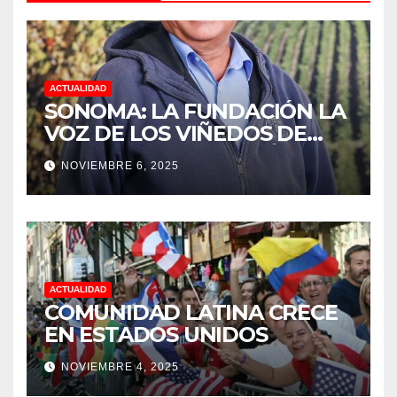
ACTUALIDAD
SONOMA: LA FUNDACIÓN LA
VOZ DE LOS VIÑEDOS DE
SONOMA, RECONOCIÓ A LOS
NOVIEMBRE 6, 2025
TRABAJADORES DEL MES DE
FEBRERO POR SU GRAN
TRABAJO EN LA PODA DE
UVAS
ACTUALIDAD
COMUNIDAD LATINA CRECE
EN ESTADOS UNIDOS
NOVIEMBRE 4, 2025