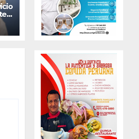
icio
te
oma
 de