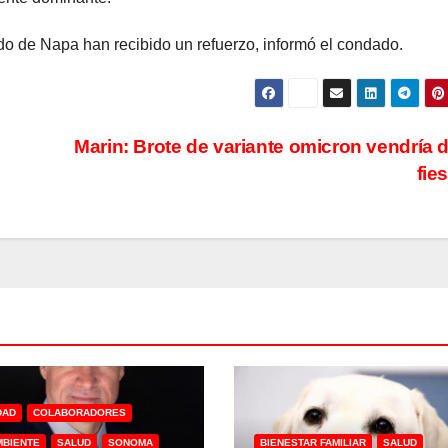
do de Napa han recibido un refuerzo, informó el condado.
Marin: Brote de variante omicron vendría 
fie
DAD
COLABORADORES
MBIENTE
SALUD
SONOMA
BIENESTAR FAMILIAR
SALUD