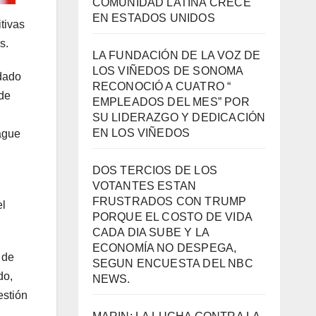
COMUNIDAD LATINA CRECE
EN ESTADOS UNIDOS
tivas
s.
LA FUNDACIÓN DE LA VOZ DE
LOS VIÑEDOS DE SONOMA
ndado
RECONOCIÓ A CUATRO “
 de
EMPLEADOS DEL MES” POR
SU LIDERAZGO Y DEDICACIÓN
EN LOS VIÑEDOS
ague
DOS TERCIOS DE LOS
VOTANTES ESTAN
FRUSTRADOS CON TRUMP
el
PORQUE EL COSTO DE VIDA
CADA DIA SUBE Y LA
ECONOMÍA NO DESPEGA,
 de
SEGUN ENCUESTA DEL NBC
do,
NEWS.
estión