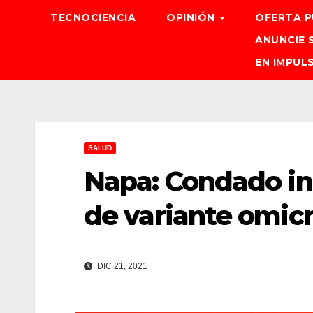
TECNOCIENCIA
OPINIÓN
OFERTA P
ANUNCIE 
EN IMPUL
SALUD
Napa: Condado in
de variante omic
DIC 21, 2021