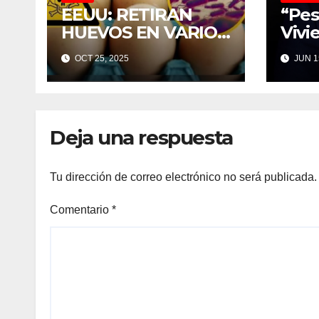
EEUU: RETIRAN
“Pes
HUEVOS EN VARIOS
Vivi
ESTADOS POR
Enemig
OCT 25, 2025
JUN 1
POSIBLE
Hog
CONTAMINACIÓN
DE SALMONELA
Deja una respuesta
Tu dirección de correo electrónico no será publicada.
Comentario
*