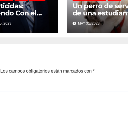
ticidas:
Un perro de serv
endo Con el
de una estudian
o En Tu
en Nueva Jersey
5, 2023
MAY 31, 2023
ar”
recibió un dipl
en la ceremonia
graduación
Los campos obligatorios están marcados con
*