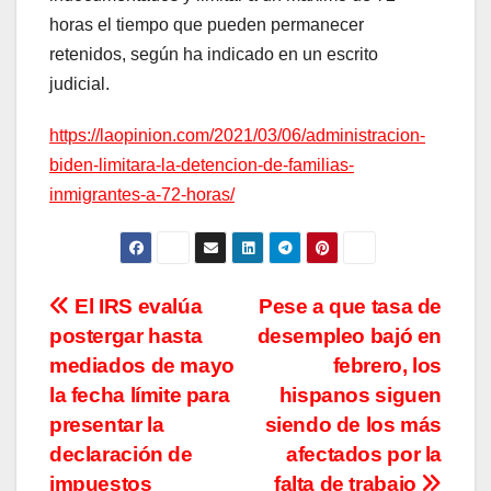
horas el tiempo que pueden permanecer
retenidos, según ha indicado en un escrito
judicial.
https://laopinion.com/2021/03/06/administracion-
biden-limitara-la-detencion-de-familias-
inmigrantes-a-72-horas/
Navegación
El IRS evalúa
Pese a que tasa de
postergar hasta
desempleo bajó en
de
mediados de mayo
febrero, los
entradas
la fecha límite para
hispanos siguen
presentar la
siendo de los más
declaración de
afectados por la
impuestos
falta de trabajo