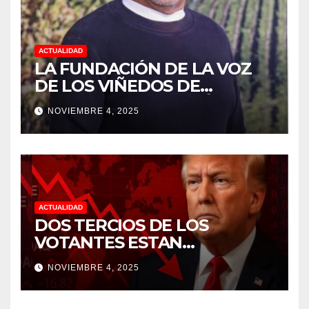
ACTUALIDAD
LA FUNDACIÓN DE LA VOZ
DE LOS VIÑEDOS DE
SONOMA RECONOCIÓ A
NOVIEMBRE 4, 2025
CUATRO “ EMPLEADOS DEL
MES” POR SU LIDERAZGO Y
DEDICACIÓN EN LOS
VIÑEDOS
ACTUALIDAD
DOS TERCIOS DE LOS
VOTANTES ESTAN
FRUSTRADOS CON TRUMP
NOVIEMBRE 4, 2025
PORQUE EL COSTO DE VIDA
CADA DIA SUBE Y LA