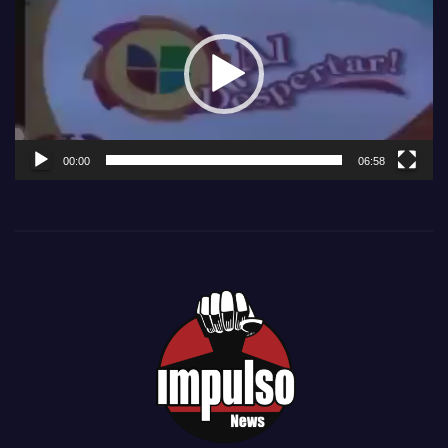
de
vídeo
00:00
06:58