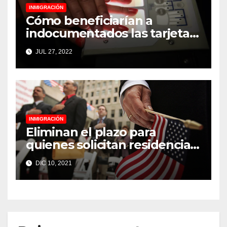
INMIGRACIÓN
Cómo beneficiarían a
indocumentados las tarjetas
de identificación de ICE
JUL 27, 2022
INMIGRACIÓN
Eliminan el plazo para
quienes solicitan residencia
permanente
DIC 10, 2021