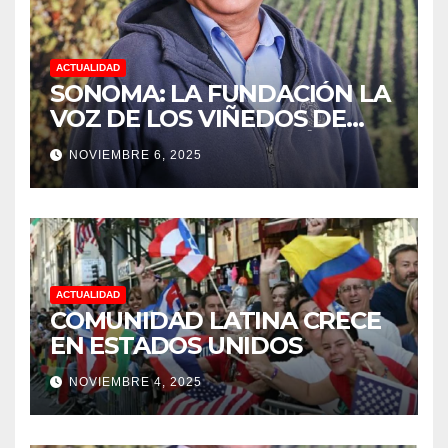
ACTUALIDAD
SONOMA: LA FUNDACIÓN LA
VOZ DE LOS VIÑEDOS DE
SONOMA, RECONOCIÓ A LOS
NOVIEMBRE 6, 2025
TRABAJADORES DEL MES DE
FEBRERO POR SU GRAN
TRABAJO EN LA PODA DE
UVAS
ACTUALIDAD
COMUNIDAD LATINA CRECE
EN ESTADOS UNIDOS
NOVIEMBRE 4, 2025