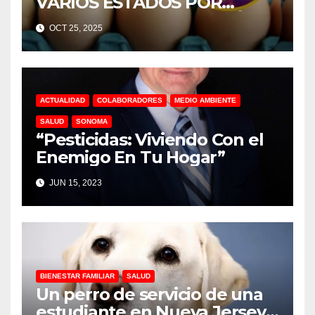
VARIOS ESTADOS POR
POSIBLE CONTAMINACIÓN
OCT 25, 2025
DE SALMONELA
ACTUALIDAD
COLABORADORES
MEDIO AMBIENTE
SALUD
SONOMA
“Pesticidas: Viviendo Con el
Enemigo En Tu Hogar”
JUN 15, 2023
BIENESTAR FAMILIAR
SALUD
Un perro de servicio de una
estudiante en Nueva Jersey