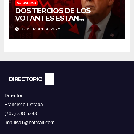
ACTUALIDAD
DOS TERCIOS DE LOS
VOTANTES ESTAN
FRUSTRADOS CON TRUMP
NOVIEMBRE 4, 2025
PORQUE EL COSTO DE VIDA
CADA DIA SUBE Y LA
ECONOMÍA NO DESPEGA,
SEGUN ENCUESTA DEL NBC
NEWS.
DIRECTORIO
Director
Francisco Estrada
(707) 338-5248
Impulso1@hotmail.com