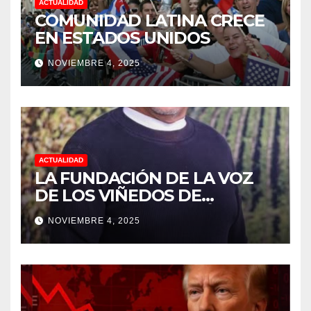
ACTUALIDAD
COMUNIDAD LATINA CRECE
EN ESTADOS UNIDOS
NOVIEMBRE 4, 2025
ACTUALIDAD
LA FUNDACIÓN DE LA VOZ
DE LOS VIÑEDOS DE
SONOMA RECONOCIÓ A
NOVIEMBRE 4, 2025
CUATRO “ EMPLEADOS DEL
MES” POR SU LIDERAZGO Y
DEDICACIÓN EN LOS
VIÑEDOS