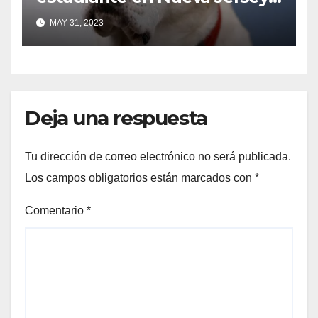
recibió un diploma en la
MAY 31, 2023
ceremonia de graduación
Deja una respuesta
Tu dirección de correo electrónico no será publicada.
Los campos obligatorios están marcados con
*
Comentario
*