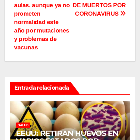
de
aulas, aunque ya no
DE MUERTOS POR
entradas
prometen
CORONAVIRUS
normalidad este
año por mutaciones
y problemas de
vacunas
Entrada relacionada
SALUD
EEUU: RETIRAN HUEVOS EN