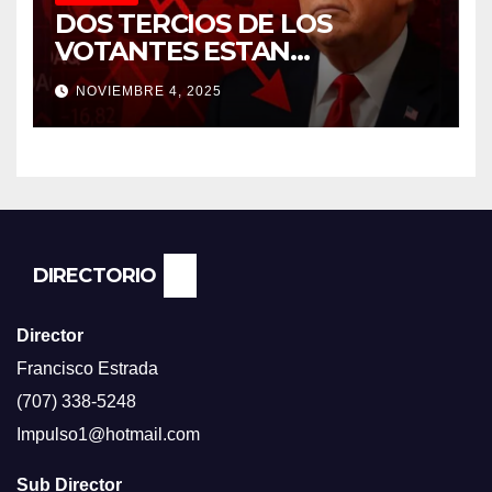
DOS TERCIOS DE LOS
VOTANTES ESTAN
FRUSTRADOS CON TRUMP
NOVIEMBRE 4, 2025
PORQUE EL COSTO DE VIDA
CADA DIA SUBE Y LA
ECONOMÍA NO DESPEGA,
SEGUN ENCUESTA DEL NBC
NEWS.
DIRECTORIO
Director
Francisco Estrada
(707) 338-5248
Impulso1@hotmail.com
Sub Director