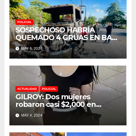
POLICIAL
SOSPECHOSO HABRÍA
QUEMADO 4 GRÚAS EN BAY
POINT Y CONCORD
MAY 6, 2024
ACTUALIDAD
POLICIAL
GILROY: Dos mujeres
robaron casi $2,000 en
tienda Ulta Beauty
MAY 4, 2024