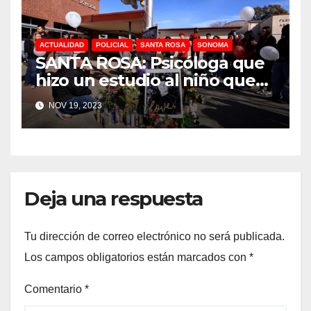
ACTUALIDAD
POLICIAL
SANTA ROSA
SONOMA
SANTA ROSA: Psicóloga que
hizo un estudio al niño que
mató a Jayden Pienta dijó
NOV 19, 2023
que el alumno mostró
indicios de trastorno de
estrés postraumático antes
del apuñalamiento fatal en
el Montgomery High School
Deja una respuesta
Tu dirección de correo electrónico no será publicada.
Los campos obligatorios están marcados con
*
Comentario
*