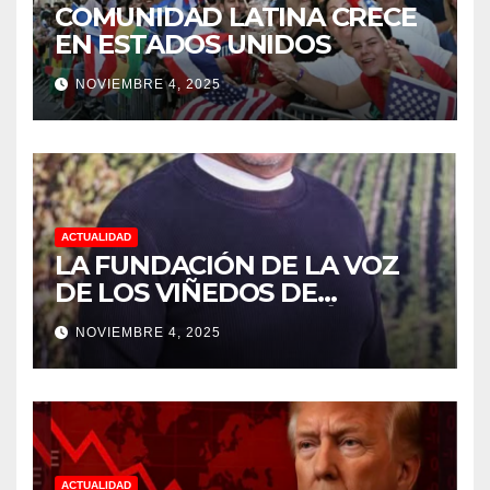
COMUNIDAD LATINA CRECE
EN ESTADOS UNIDOS
NOVIEMBRE 4, 2025
ACTUALIDAD
LA FUNDACIÓN DE LA VOZ
DE LOS VIÑEDOS DE
SONOMA RECONOCIÓ A
NOVIEMBRE 4, 2025
CUATRO “ EMPLEADOS DEL
MES” POR SU LIDERAZGO Y
DEDICACIÓN EN LOS
VIÑEDOS
ACTUALIDAD