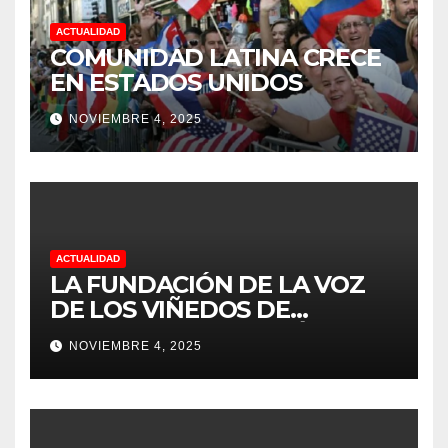
ACTUALIDAD
COMUNIDAD LATINA CRECE
EN ESTADOS UNIDOS
NOVIEMBRE 4, 2025
ACTUALIDAD
LA FUNDACIÓN DE LA VOZ
DE LOS VIÑEDOS DE
SONOMA RECONOCIÓ A
NOVIEMBRE 4, 2025
CUATRO “ EMPLEADOS DEL
MES” POR SU LIDERAZGO Y
DEDICACIÓN EN LOS
VIÑEDOS