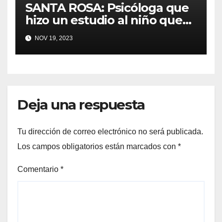
SANTA ROSA: Psicóloga que
hizo un estudio al niño que
mató a Jayden Pienta dijó
NOV 19, 2023
que el alumno mostró
indicios de trastorno de
estrés postraumático antes
del apuñalamiento fatal en
el Montgomery High School
Deja una respuesta
Tu dirección de correo electrónico no será publicada.
Los campos obligatorios están marcados con
*
Comentario
*