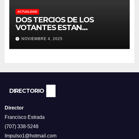
ACTUALIDAD
DOS TERCIOS DE LOS
VOTANTES ESTAN
FRUSTRADOS CON TRUMP
NOVIEMBRE 4, 2025
PORQUE EL COSTO DE VIDA
CADA DIA SUBE Y LA
ECONOMÍA NO DESPEGA,
SEGUN ENCUESTA DEL NBC
NEWS.
DIRECTORIO
Director
Francisco Estrada
(707) 338-5248
Impulso1@hotmail.com