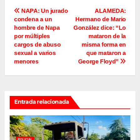
Navegación
NAPA: Un jurado
ALAMEDA:
condena a un
Hermano de Mario
de
hombre de Napa
González dice: “Lo
entradas
por múltiples
mataron de la
cargos de abuso
misma forma en
sexual a varios
que mataron a
menores
George Floyd”
Entrada relacionada
POLICIAL