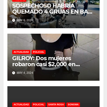
SOSPECHOSO HABRÍA
QUEMADO 4 GRÚAS EN BAY
POINT Y CONCORD
MAY 6, 2024
ACTUALIDAD
POLICIAL
GILROY: Dos mujeres
robaron casi $2,000 en
tienda Ulta Beauty
MAY 4, 2024
ACTUALIDAD
POLICIAL
SANTA ROSA
SONOMA