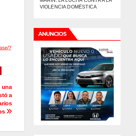
MARIN: LA LUCHA CONTRA LA
VIOLENCIA DOMÉSTICA
ANUNCIOS
case/?
 una
stó a
arios
dos