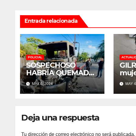
Entrada relacionada
POLICIAL
ACTUALI
SOSPECHOSO
GILR
HABRÍA QUEMADO
muje
4 GRÚAS EN BAY
casi
MAY 6, 2024
MAY 4
POINT Y CONCORD
tien
Deja una respuesta
Tu dirección de correo electrónico no será publicada.