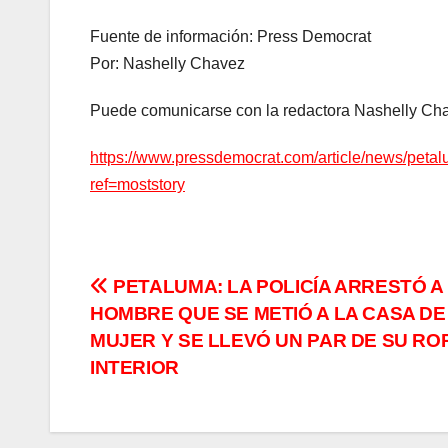
Fuente de información: Press Democrat
Por: Nashelly Chavez
Puede comunicarse con la redactora Nashelly Ch
https://www.pressdemocrat.com/article/news/petalu
ref=moststory
Navegación
PETALUMA: LA POLICÍA ARRESTÓ A
HOMBRE QUE SE METIÓ A LA CASA DE
de
MUJER Y SE LLEVÓ UN PAR DE SU RO
entradas
INTERIOR