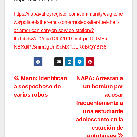
https://napavalleyregister.com/community/eagle/ne
ws/police-father-and-son-arrested-after-fuel-theft-
at-american-canyon-service-station/?
fbclid=IwAR2my7D9h2lT1CnoFpgT09MEa-
NBXdtPtSmmJgUrii9cMXRJLR0BtQYBt38
Navegación
Marin: Identifican
NAPA: Arrestan a
a sospechoso de
un hombre por
de
varios robos
acosar
entradas
frecuentemente a
una estudiante
adolescente en la
estación de
autobuses