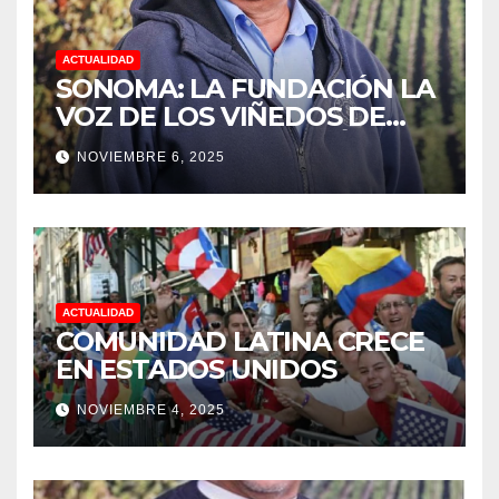
ACTUALIDAD
SONOMA: LA FUNDACIÓN LA
VOZ DE LOS VIÑEDOS DE
SONOMA, RECONOCIÓ A LOS
NOVIEMBRE 6, 2025
TRABAJADORES DEL MES DE
FEBRERO POR SU GRAN
TRABAJO EN LA PODA DE
UVAS
ACTUALIDAD
COMUNIDAD LATINA CRECE
EN ESTADOS UNIDOS
NOVIEMBRE 4, 2025