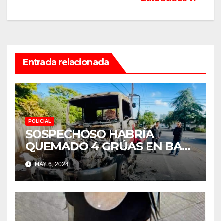
Entrada relacionada
POLICIAL
SOSPECHOSO HABRÍA
QUEMADO 4 GRÚAS EN BAY
POINT Y CONCORD
MAY 6, 2024