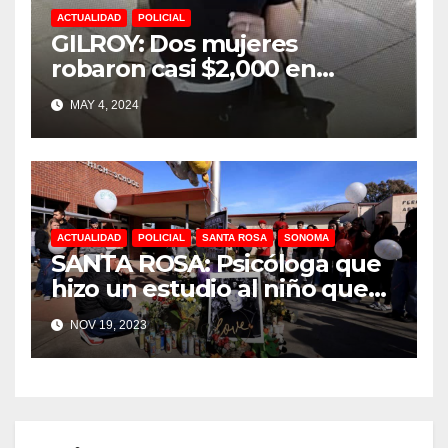
ACTUALIDAD
POLICIAL
GILROY: Dos mujeres
robaron casi $2,000 en
tienda Ulta Beauty
MAY 4, 2024
ACTUALIDAD
POLICIAL
SANTA ROSA
SONOMA
SANTA ROSA: Psicóloga que
hizo un estudio al niño que
mató a Jayden Pienta dijó
NOV 19, 2023
que el alumno mostró
indicios de trastorno de
estrés postraumático antes
del apuñalamiento fatal en
el Montgomery High School