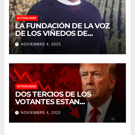
ACTUALIDAD
LA FUNDACIÓN DE LA VOZ
DE LOS VIÑEDOS DE
SONOMA RECONOCIÓ A
NOVIEMBRE 4, 2025
CUATRO “ EMPLEADOS DEL
MES” POR SU LIDERAZGO Y
DEDICACIÓN EN LOS
VIÑEDOS
ACTUALIDAD
DOS TERCIOS DE LOS
VOTANTES ESTAN
FRUSTRADOS CON TRUMP
NOVIEMBRE 4, 2025
PORQUE EL COSTO DE VIDA
CADA DIA SUBE Y LA
ECONOMÍA NO DESPEGA,