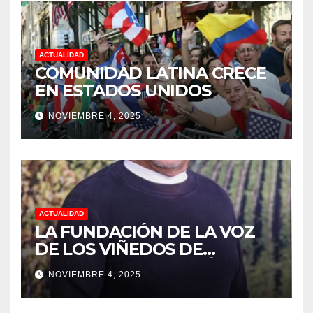
TRABAJO EN LA PODA DE
UVAS
ACTUALIDAD
COMUNIDAD LATINA CRECE
EN ESTADOS UNIDOS
NOVIEMBRE 4, 2025
ACTUALIDAD
LA FUNDACIÓN DE LA VOZ
DE LOS VIÑEDOS DE
SONOMA RECONOCIÓ A
NOVIEMBRE 4, 2025
CUATRO “ EMPLEADOS DEL
MES” POR SU LIDERAZGO Y