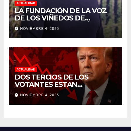
ACTUALIDAD
LA FUNDACIÓN DE LA VOZ
DE LOS VIÑEDOS DE
SONOMA RECONOCIÓ A
NOVIEMBRE 4, 2025
CUATRO “ EMPLEADOS DEL
MES” POR SU LIDERAZGO Y
DEDICACIÓN EN LOS
VIÑEDOS
ACTUALIDAD
DOS TERCIOS DE LOS
VOTANTES ESTAN
FRUSTRADOS CON TRUMP
NOVIEMBRE 4, 2025
PORQUE EL COSTO DE VIDA
CADA DIA SUBE Y LA
ECONOMÍA NO DESPEGA,
SEGUN ENCUESTA DEL NBC
NEWS.