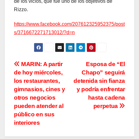
de los vicios, que fue uno de los objetivos de
Rizzo.
https://www.facebook.com/207612325952375/post
s/3716672271713012/?d=n
Navegación
MARIN: A partir
Esposa de “El
de hoy miércoles,
Chapo” seguirá
de
los restaurantes,
detenida sin fianza
entradas
gimnasios, cines y
y podría enfrentar
otros negocios
hasta cadena
pueden atender al
perpetua
público en sus
interiores