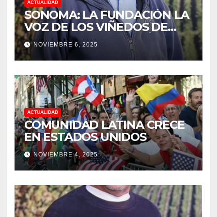
ACTUALIDAD
SONOMA: LA FUNDACIÓN LA
VOZ DE LOS VIÑEDOS DE
SONOMA, RECONOCIÓ A LOS
NOVIEMBRE 6, 2025
TRABAJADORES DEL MES DE
FEBRERO POR SU GRAN
TRABAJO EN LA PODA DE
UVAS
ACTUALIDAD
COMUNIDAD LATINA CRECE
EN ESTADOS UNIDOS
NOVIEMBRE 4, 2025