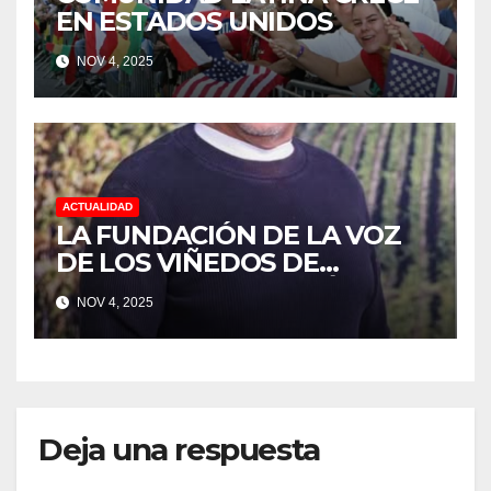
EN ESTADOS UNIDOS
NOV 4, 2025
ACTUALIDAD
LA FUNDACIÓN DE LA VOZ
DE LOS VIÑEDOS DE
SONOMA RECONOCIÓ A
NOV 4, 2025
CUATRO “ EMPLEADOS DEL
MES” POR SU LIDERAZGO Y
DEDICACIÓN EN LOS
VIÑEDOS
Deja una respuesta