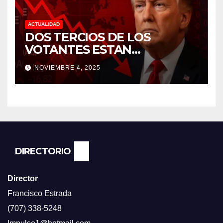
ACTUALIDAD
DOS TERCIOS DE LOS
VOTANTES ESTAN
FRUSTRADOS CON TRUMP
NOVIEMBRE 4, 2025
PORQUE EL COSTO DE VIDA
CADA DIA SUBE Y LA
ECONOMÍA NO DESPEGA,
SEGUN ENCUESTA DEL NBC
NEWS.
DIRECTORIO
Director
Francisco Estrada
(707) 338-5248