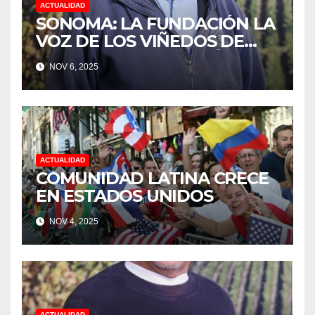
ACTUALIDAD
SONOMA: LA FUNDACIÓN LA
VOZ DE LOS VIÑEDOS DE
SONOMA, RECONOCIÓ A LOS
NOV 6, 2025
TRABAJADORES DEL MES DE
FEBRERO POR SU GRAN
TRABAJO EN LA PODA DE
UVAS
ACTUALIDAD
COMUNIDAD LATINA CRECE
EN ESTADOS UNIDOS
NOV 4, 2025
ACTUALIDAD