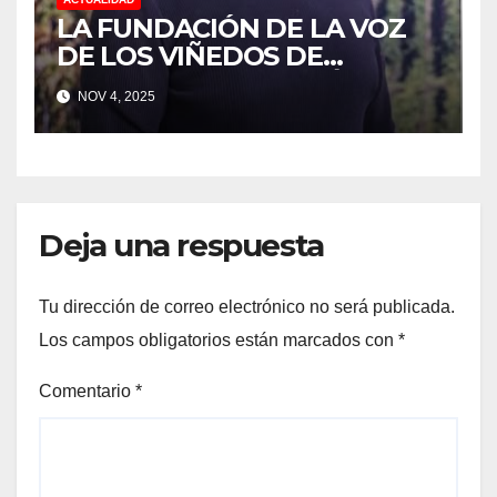
LA FUNDACIÓN DE LA VOZ
DE LOS VIÑEDOS DE
SONOMA RECONOCIÓ A
NOV 4, 2025
CUATRO “ EMPLEADOS DEL
MES” POR SU LIDERAZGO Y
DEDICACIÓN EN LOS
VIÑEDOS
Deja una respuesta
Tu dirección de correo electrónico no será publicada.
Los campos obligatorios están marcados con
*
Comentario
*