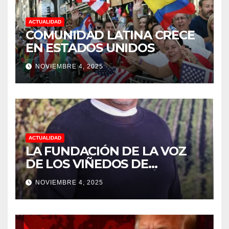
ACTUALIDAD
COMUNIDAD LATINA CRECE
EN ESTADOS UNIDOS
NOVIEMBRE 4, 2025
ACTUALIDAD
LA FUNDACIÓN DE LA VOZ
DE LOS VIÑEDOS DE
SONOMA RECONOCIÓ A
NOVIEMBRE 4, 2025
CUATRO “ EMPLEADOS DEL
MES” POR SU LIDERAZGO Y
DEDICACIÓN EN LOS
VIÑEDOS