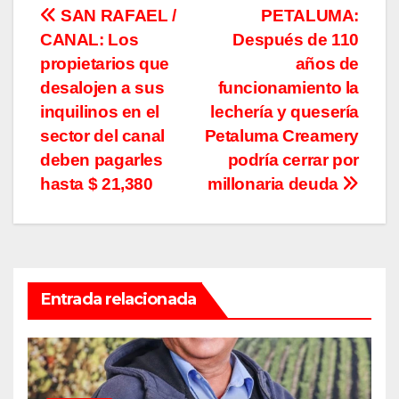
Navegación
SAN RAFAEL /
PETALUMA:
CANAL: Los
Después de 110
de
propietarios que
años de
entradas
desalojen a sus
funcionamiento la
inquilinos en el
lechería y quesería
sector del canal
Petaluma Creamery
deben pagarles
podría cerrar por
hasta $ 21,380
millonaria deuda
Entrada relacionada