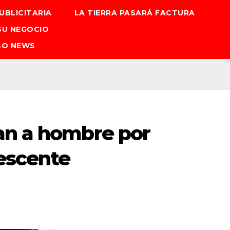
UBLICITARIA
LA TIERRA PASARÁ FACTURA
SU NEGOCIO
SO NEWS
an a hombre por
escente