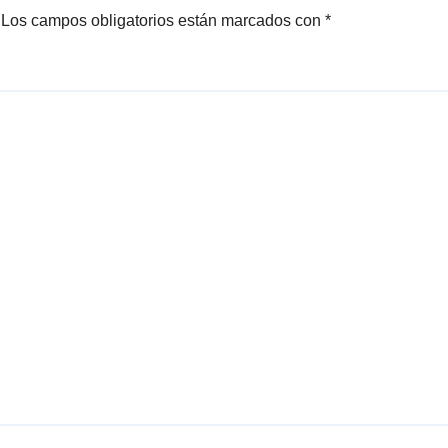
antes del
Los campos obligatorios están marcados con
*
apuñalamiento
fatal en el
Montgomery Hi
School