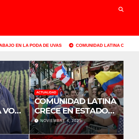
 DE UVAS
COMUNIDAD LATINA CRECE EN ESTADOS UNID
ACTUALIDAD
COMUNIDAD LATINA
 VOZ
CRECE EN ESTADOS
OS DE
UNIDOS
NOVIEMBRE 4, 2025