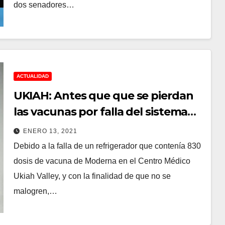
dos senadores…
ACTUALIDAD
UKIAH: Antes que que se pierdan
las vacunas por falla del sistema
de refrigeración, cientos de
ENERO 13, 2021
personas en general se vacunaron
Debido a la falla de un refrigerador que contenía 830
contra el COVID-19
dosis de vacuna de Moderna en el Centro Médico
Ukiah Valley, y con la finalidad de que no se
malogren,…