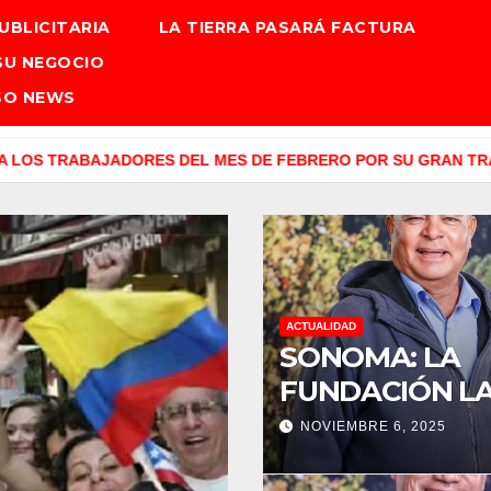
UBLICITARIA
LA TIERRA PASARÁ FACTURA
SU NEGOCIO
SO NEWS
RES DEL MES DE FEBRERO POR SU GRAN TRABAJO EN LA PODA
ACTUALIDAD
SONOMA: LA
FUNDACIÓN LA
DE LOS VIÑED
NOVIEMBRE 6, 2025
SONOMA,