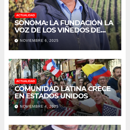
ACTUALIDAD
SONOMA: LA FUNDACIÓN LA
VOZ DE LOS VIÑEDOS DE
SONOMA, RECONOCIÓ A LOS
NOVIEMBRE 6, 2025
TRABAJADORES DEL MES DE
FEBRERO POR SU GRAN
TRABAJO EN LA PODA DE
UVAS
ACTUALIDAD
COMUNIDAD LATINA CRECE
EN ESTADOS UNIDOS
NOVIEMBRE 4, 2025