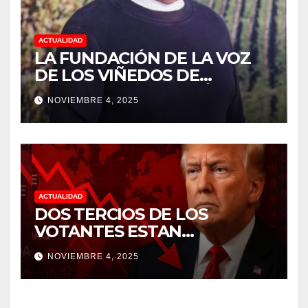
ACTUALIDAD
LA FUNDACIÓN DE LA VOZ
DE LOS VIÑEDOS DE
SONOMA RECONOCIÓ A
NOVIEMBRE 4, 2025
CUATRO “ EMPLEADOS DEL
MES” POR SU LIDERAZGO Y
DEDICACIÓN EN LOS
VIÑEDOS
ACTUALIDAD
DOS TERCIOS DE LOS
VOTANTES ESTAN
FRUSTRADOS CON TRUMP
NOVIEMBRE 4, 2025
PORQUE EL COSTO DE VIDA
CADA DIA SUBE Y LA
ECONOMÍA NO DESPEGA,