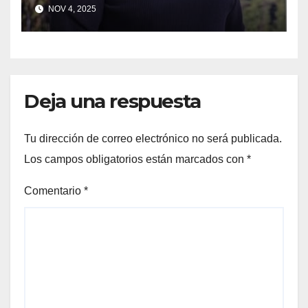
SONOMA RECONOCIÓ A
NOV 4, 2025
CUATRO “ EMPLEADOS DEL
MES” POR SU LIDERAZGO Y
DEDICACIÓN EN LOS
VIÑEDOS
Deja una respuesta
Tu dirección de correo electrónico no será publicada.
Los campos obligatorios están marcados con
*
Comentario
*