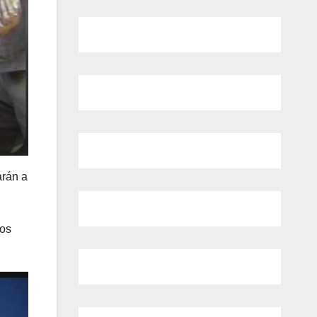
arán a
nos