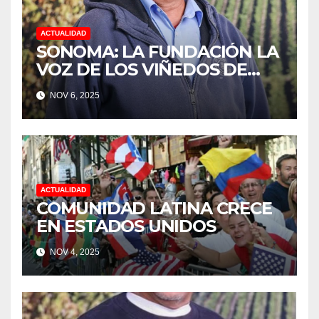
ACTUALIDAD
SONOMA: LA FUNDACIÓN LA
VOZ DE LOS VIÑEDOS DE
SONOMA, RECONOCIÓ A LOS
NOV 6, 2025
TRABAJADORES DEL MES DE
FEBRERO POR SU GRAN
TRABAJO EN LA PODA DE
UVAS
ACTUALIDAD
COMUNIDAD LATINA CRECE
EN ESTADOS UNIDOS
NOV 4, 2025