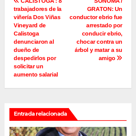
Navegación
CALISTOGA : 8
SONOMA /
trabajadores de la
GRATON: Un
de
viñería Dos Viñas
conductor ebrio fue
entradas
Vineyard de
arrestado por
Calistoga
conducir ebrio,
denunciaron al
chocar contra un
dueño de
árbol y matar a su
despedirlos por
amigo
solicitar un
aumento salarial
Entrada relacionada