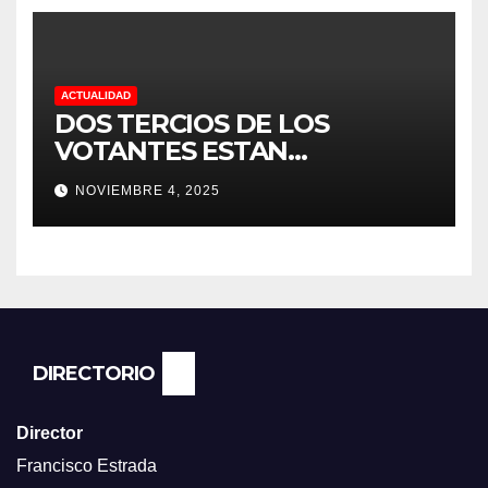
DEDICACIÓN EN LOS
VIÑEDOS
ACTUALIDAD
DOS TERCIOS DE LOS
VOTANTES ESTAN
FRUSTRADOS CON TRUMP
NOVIEMBRE 4, 2025
PORQUE EL COSTO DE VIDA
CADA DIA SUBE Y LA
ECONOMÍA NO DESPEGA,
SEGUN ENCUESTA DEL NBC
NEWS.
DIRECTORIO
Director
Francisco Estrada