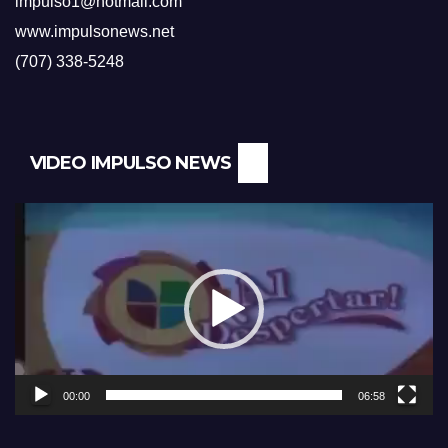
impulso1@hotmail.com
www.impulsonews.net
(707) 338-5248
VIDEO IMPULSO NEWS
Reproductor
de
vídeo
00:00
06:58