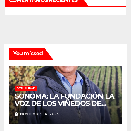
COMENTARIOS RECIENTES
You missed
ACTUALIDAD
SONOMA: LA FUNDACIÓN LA
VOZ DE LOS VIÑEDOS DE
SONOMA, RECONOCIÓ A LOS
NOVIEMBRE 6, 2025
TRABAJADORES DEL MES DE
FEBRERO POR SU GRAN