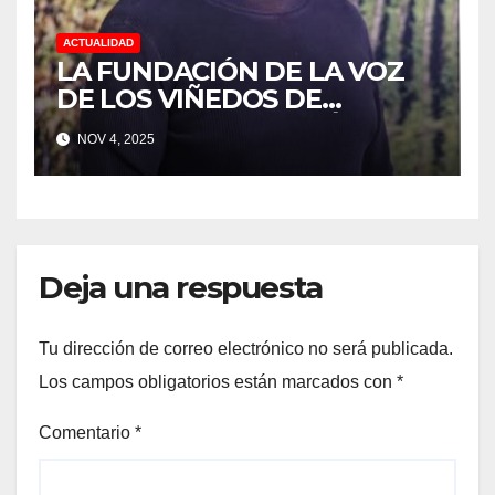
ACTUALIDAD
LA FUNDACIÓN DE LA VOZ
DE LOS VIÑEDOS DE
SONOMA RECONOCIÓ A
NOV 4, 2025
CUATRO “ EMPLEADOS DEL
MES” POR SU LIDERAZGO Y
DEDICACIÓN EN LOS
VIÑEDOS
Deja una respuesta
Tu dirección de correo electrónico no será publicada.
Los campos obligatorios están marcados con
*
Comentario
*