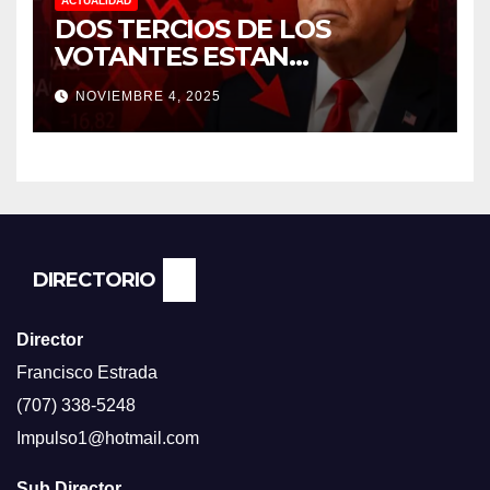
ACTUALIDAD
DOS TERCIOS DE LOS
VOTANTES ESTAN
FRUSTRADOS CON TRUMP
NOVIEMBRE 4, 2025
PORQUE EL COSTO DE VIDA
CADA DIA SUBE Y LA
ECONOMÍA NO DESPEGA,
SEGUN ENCUESTA DEL NBC
NEWS.
DIRECTORIO
Director
Francisco Estrada
(707) 338-5248
Impulso1@hotmail.com
Sub Director