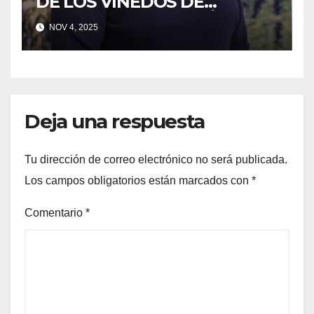
DE LOS VIÑEDOS DE
SONOMA RECONOCIÓ A
NOV 4, 2025
CUATRO “ EMPLEADOS DEL
MES” POR SU LIDERAZGO Y
DEDICACIÓN EN LOS
VIÑEDOS
Deja una respuesta
Tu dirección de correo electrónico no será publicada.
Los campos obligatorios están marcados con
*
Comentario
*