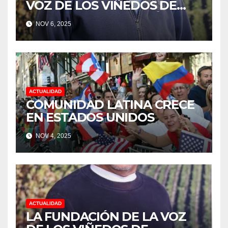
VOZ DE LOS VIÑEDOS DE
SONOMA, RECONOCIÓ A LOS
NOV 6, 2025
TRABAJADORES DEL MES DE
FEBRERO POR SU GRAN
TRABAJO EN LA PODA DE
UVAS
ACTUALIDAD
COMUNIDAD LATINA CRECE
EN ESTADOS UNIDOS
NOV 4, 2025
ACTUALIDAD
LA FUNDACIÓN DE LA VOZ