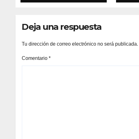
SONOMA,
RECONOCIÓ A LOS
TRABAJADORES
Deja una respuesta
DEL MES DE
FEBRERO POR SU
GRAN TRABAJO EN
Tu dirección de correo electrónico no será publicada.
LA PODA DE UVAS
Comentario
*