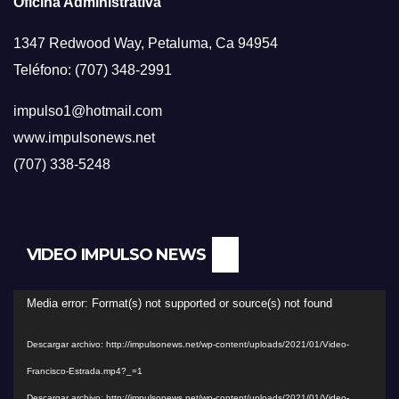
Oficina Administrativa
1347 Redwood Way, Petaluma, Ca 94954
Teléfono: (707) 348-2991
impulso1@hotmail.com
www.impulsonews.net
(707) 338-5248
VIDEO IMPULSO NEWS
Reproductor
Media error: Format(s) not supported or source(s) not found
de
Descargar archivo: http://impulsonews.net/wp-content/uploads/2021/01/Video-
vídeo
Francisco-Estrada.mp4?_=1
Descargar archivo: http://impulsonews.net/wp-content/uploads/2021/01/Video-