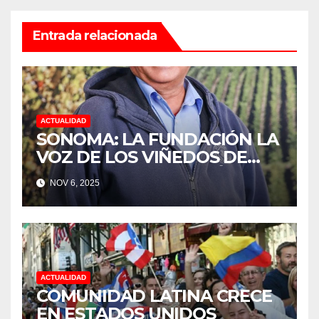
Entrada relacionada
ACTUALIDAD
SONOMA: LA FUNDACIÓN LA
VOZ DE LOS VIÑEDOS DE
SONOMA, RECONOCIÓ A LOS
NOV 6, 2025
TRABAJADORES DEL MES DE
FEBRERO POR SU GRAN
TRABAJO EN LA PODA DE
UVAS
ACTUALIDAD
COMUNIDAD LATINA CRECE
EN ESTADOS UNIDOS