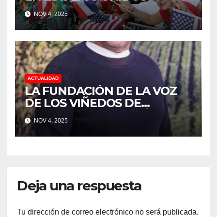
NOV 4, 2025
ACTUALIDAD
LA FUNDACIÓN DE LA VOZ
DE LOS VIÑEDOS DE
SONOMA RECONOCIÓ A
NOV 4, 2025
CUATRO “ EMPLEADOS DEL
MES” POR SU LIDERAZGO Y
DEDICACIÓN EN LOS
VIÑEDOS
Deja una respuesta
Tu dirección de correo electrónico no será publicada.