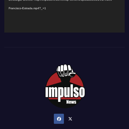
Francisco-Estrada.mp4?_=1