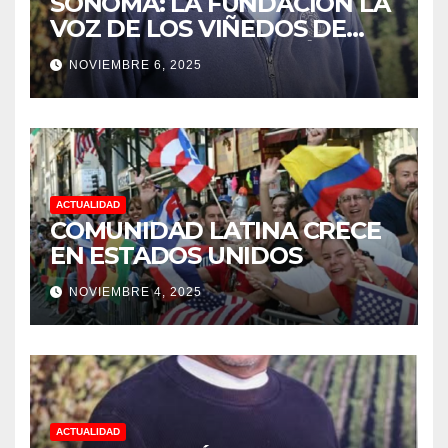
SONOMA: LA FUNDACIÓN LA
VOZ DE LOS VIÑEDOS DE
SONOMA, RECONOCIÓ A LOS
NOVIEMBRE 6, 2025
TRABAJADORES DEL MES DE
FEBRERO POR SU GRAN
TRABAJO EN LA PODA DE
UVAS
ACTUALIDAD
COMUNIDAD LATINA CRECE
EN ESTADOS UNIDOS
NOVIEMBRE 4, 2025
ACTUALIDAD