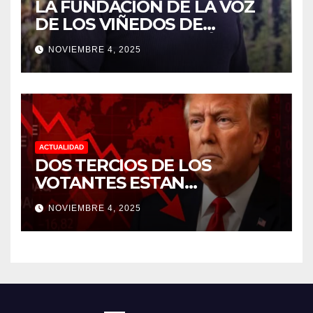
LA FUNDACIÓN DE LA VOZ
DE LOS VIÑEDOS DE
SONOMA RECONOCIÓ A
NOVIEMBRE 4, 2025
CUATRO “ EMPLEADOS DEL
MES” POR SU LIDERAZGO Y
DEDICACIÓN EN LOS
VIÑEDOS
ACTUALIDAD
DOS TERCIOS DE LOS
VOTANTES ESTAN
FRUSTRADOS CON TRUMP
NOVIEMBRE 4, 2025
PORQUE EL COSTO DE VIDA
CADA DIA SUBE Y LA
ECONOMÍA NO DESPEGA,
SEGUN ENCUESTA DEL NBC
NEWS.