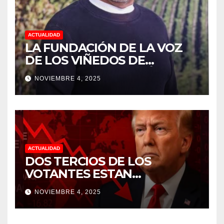
ACTUALIDAD
LA FUNDACIÓN DE LA VOZ
DE LOS VIÑEDOS DE
SONOMA RECONOCIÓ A
NOVIEMBRE 4, 2025
CUATRO “ EMPLEADOS DEL
MES” POR SU LIDERAZGO Y
DEDICACIÓN EN LOS
VIÑEDOS
ACTUALIDAD
DOS TERCIOS DE LOS
VOTANTES ESTAN
FRUSTRADOS CON TRUMP
NOVIEMBRE 4, 2025
PORQUE EL COSTO DE VIDA
CADA DIA SUBE Y LA
ECONOMÍA NO DESPEGA,