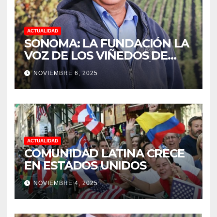
ACTUALIDAD
SONOMA: LA FUNDACIÓN LA
VOZ DE LOS VIÑEDOS DE
SONOMA, RECONOCIÓ A LOS
NOVIEMBRE 6, 2025
TRABAJADORES DEL MES DE
FEBRERO POR SU GRAN
TRABAJO EN LA PODA DE
UVAS
ACTUALIDAD
COMUNIDAD LATINA CRECE
EN ESTADOS UNIDOS
NOVIEMBRE 4, 2025