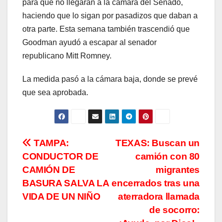
para que no llegaran a la cámara del Senado,
haciendo que lo sigan por pasadizos que daban a
otra parte. Esta semana también trascendió que
Goodman ayudó a escapar al senador
republicano Mitt Romney.
La medida pasó a la cámara baja, donde se prevé
que sea aprobada.
Navegación
TAMPA:
TEXAS: Buscan un
CONDUCTOR DE
camión con 80
de
CAMIÓN DE
migrantes
entradas
BASURA SALVA LA
encerrados tras una
VIDA DE UN NIÑO
aterradora llamada
de socorro: