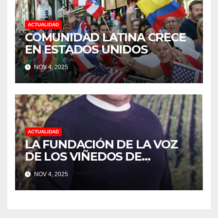
UVAS
ACTUALIDAD
COMUNIDAD LATINA CRECE
EN ESTADOS UNIDOS
NOV 4, 2025
ACTUALIDAD
LA FUNDACIÓN DE LA VOZ
DE LOS VIÑEDOS DE
SONOMA RECONOCIÓ A
NOV 4, 2025
CUATRO “ EMPLEADOS DEL
MES” POR SU LIDERAZGO Y
DEDICACIÓN EN LOS
VIÑEDOS