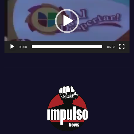
de
vídeo
00:00
06:58