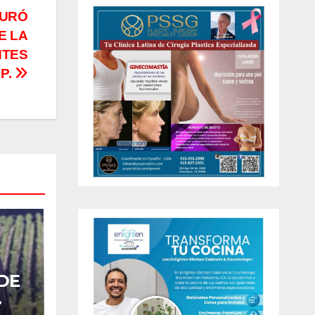
GURÓ
E LA
NTES
P.
DE