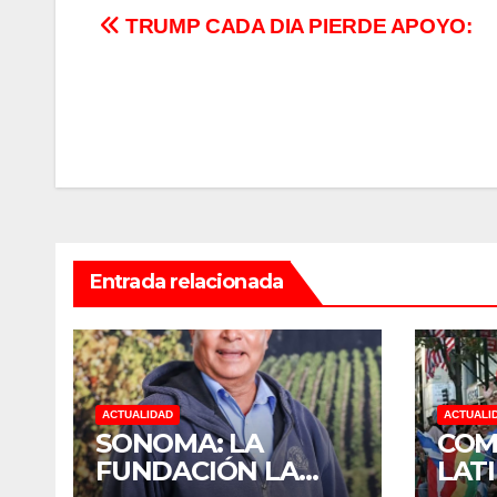
Navegación
TRUMP CADA DIA PIERDE APOYO:
de
entradas
Entrada relacionada
ACTUALIDAD
ACTUALI
SONOMA: LA
COM
FUNDACIÓN LA
LAT