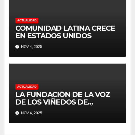
UVAS
ACTUALIDAD
COMUNIDAD LATINA CRECE
EN ESTADOS UNIDOS
NOV 4, 2025
ACTUALIDAD
LA FUNDACIÓN DE LA VOZ
DE LOS VIÑEDOS DE
SONOMA RECONOCIÓ A
NOV 4, 2025
CUATRO “ EMPLEADOS DEL
MES” POR SU LIDERAZGO Y
DEDICACIÓN EN LOS