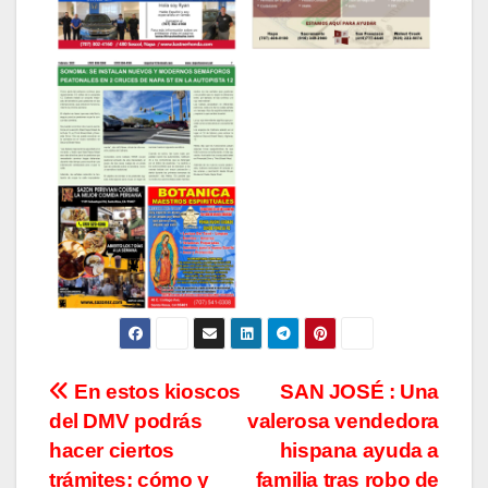
Navegación
En estos kioscos
SAN JOSÉ : Una
del DMV podrás
valerosa vendedora
de
hacer ciertos
hispana ayuda a
trámites: cómo y
familia tras robo de