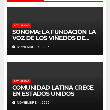
ACTUALIDAD
SONOMA: LA FUNDACIÓN LA
VOZ DE LOS VIÑEDOS DE
SONOMA, RECONOCIÓ A LOS
NOVIEMBRE 6, 2025
TRABAJADORES DEL MES DE
FEBRERO POR SU GRAN
TRABAJO EN LA PODA DE
UVAS
ACTUALIDAD
COMUNIDAD LATINA CRECE
EN ESTADOS UNIDOS
NOVIEMBRE 4, 2025