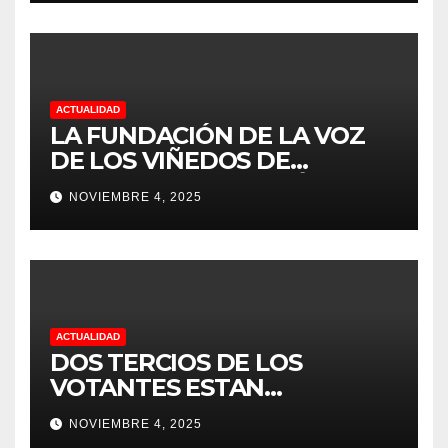
ACTUALIDAD
LA FUNDACIÓN DE LA VOZ
DE LOS VIÑEDOS DE
SONOMA RECONOCIÓ A
NOVIEMBRE 4, 2025
CUATRO “ EMPLEADOS DEL
MES” POR SU LIDERAZGO Y
DEDICACIÓN EN LOS
VIÑEDOS
ACTUALIDAD
DOS TERCIOS DE LOS
VOTANTES ESTAN
FRUSTRADOS CON TRUMP
NOVIEMBRE 4, 2025
PORQUE EL COSTO DE VIDA