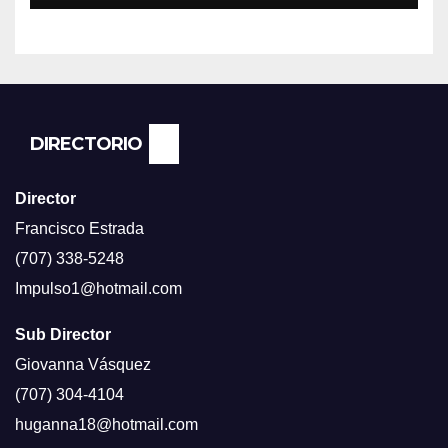
CADA DIA SUBE Y LA
ECONOMÍA NO DESPEGA,
SEGUN ENCUESTA DEL NBC
NEWS.
DIRECTORIO
Director
Francisco Estrada
(707) 338-5248
Impulso1@hotmail.com
Sub Director
Giovanna Vásquez
(707) 304-4104
huganna18@hotmail.com