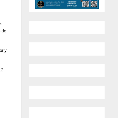
as
o de
or y
12.