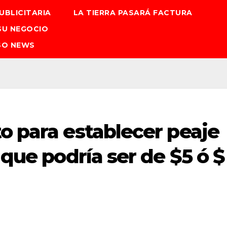
UBLICITARIA
LA TIERRA PASARÁ FACTURA
SU NEGOCIO
SO NEWS
o para establecer peaje
 que podría ser de $5 ó $