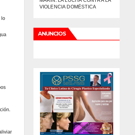
MARIN: LA LUCHA CONTRA LA
VIOLENCIA DOMÉSTICA
 lo
ANUNCIOS
gua
pos
ción.
liviar