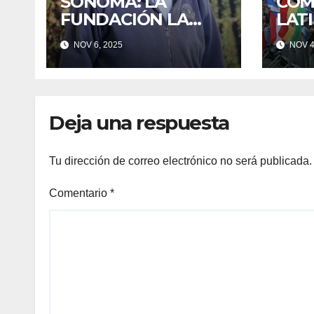
SONOMA: LA
COM
FUNDACIÓN LA
LAT
VOZ DE LOS
EST
NOV 6, 2025
NOV 4
VIÑEDOS DE
SONOMA,
RECONOCIÓ A LOS
TRABAJADORES
Deja una respuesta
DEL MES DE
FEBRERO POR SU
GRAN TRABAJO EN
Tu dirección de correo electrónico no será publicada.
LA PODA DE UVAS
Comentario
*