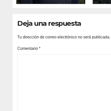
SONOMA,
RECONOCIÓ A LOS
TRABAJADORES
Deja una respuesta
DEL MES DE
FEBRERO POR SU
GRAN TRABAJO EN
Tu dirección de correo electrónico no será publicada.
LA PODA DE UVAS
Comentario
*