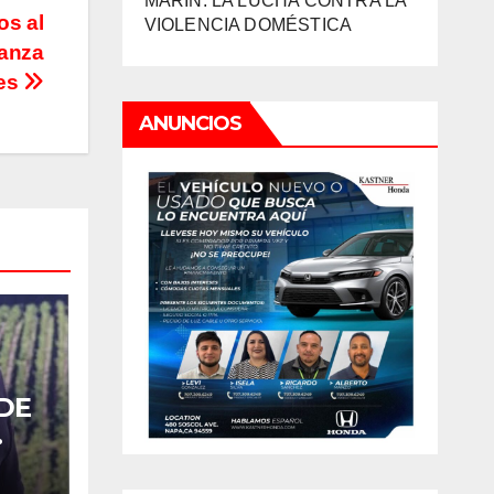
MARIN: LA LUCHA CONTRA LA
os al
VIOLENCIA DOMÉSTICA
canza
nes
ANUNCIOS
DE