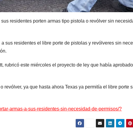
 sus residentes porten armas tipo pistola o revólver sin necesi
 a sus residentes el libre porte de pistolas y revólveres sin nec
ión.
t, rubricó este miércoles el proyecto de ley que había aprobado
 revólver, ya que hasta ahora Texas ya permitía el libre porte s
portar-armas-a-sus-residentes-sin-necesidad-de-permisos/?