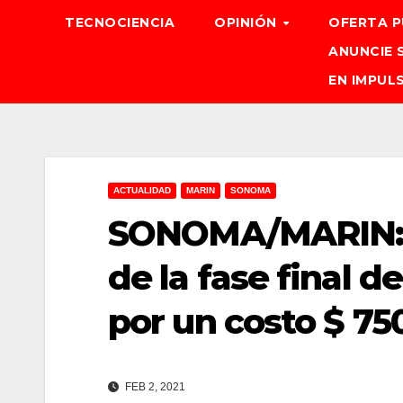
TECNOCIENCIA
OPINIÓN
OFERTA P
ANUNCIE 
EN IMPUL
ACTUALIDAD
MARIN
SONOMA
SONOMA/MARIN: E
de la fase final 
por un costo $ 75
FEB 2, 2021