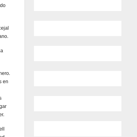
ndo
ejal
ano.
la
nero.
s en
s
gar
r.
ell