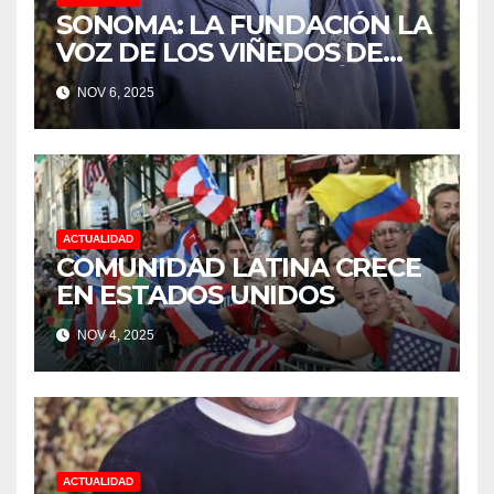
SONOMA: LA FUNDACIÓN LA
VOZ DE LOS VIÑEDOS DE
SONOMA, RECONOCIÓ A LOS
NOV 6, 2025
TRABAJADORES DEL MES DE
FEBRERO POR SU GRAN
TRABAJO EN LA PODA DE
UVAS
ACTUALIDAD
COMUNIDAD LATINA CRECE
EN ESTADOS UNIDOS
NOV 4, 2025
ACTUALIDAD