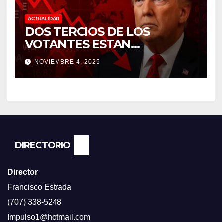
ACTUALIDAD
DOS TERCIOS DE LOS
VOTANTES ESTAN
FRUSTRADOS CON TRUMP
NOVIEMBRE 4, 2025
PORQUE EL COSTO DE VIDA
CADA DIA SUBE Y LA
ECONOMÍA NO DESPEGA,
SEGUN ENCUESTA DEL NBC
NEWS.
DIRECTORIO
Director
Francisco Estrada
(707) 338-5248
Impulso1@hotmail.com