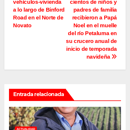
de
vehículos-vivienda
cientos de niños y
entradas
a lo largo de Binford
padres de familia
Road en el Norte de
recibieron a Papá
Novato
Noel en el muelle
del río Petaluma en
su crucero anual de
inicio de temporada
navideña
Entrada relacionada
ACTUALIDAD