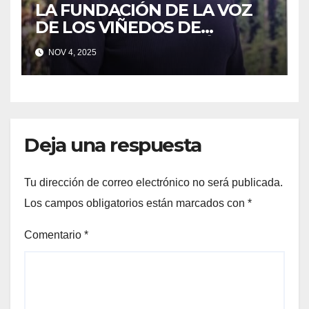
LA FUNDACIÓN DE LA VOZ
DE LOS VIÑEDOS DE
SONOMA RECONOCIÓ A
NOV 4, 2025
CUATRO “ EMPLEADOS DEL
MES” POR SU LIDERAZGO Y
DEDICACIÓN EN LOS
VIÑEDOS
Deja una respuesta
Tu dirección de correo electrónico no será publicada.
Los campos obligatorios están marcados con
*
Comentario
*