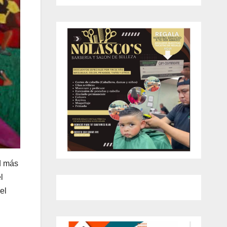
ad más
l
el