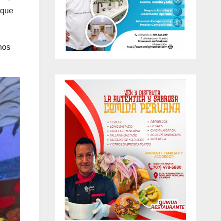
 que
nos