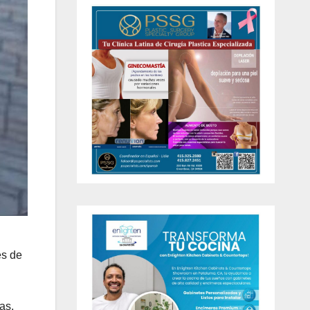
es de
as,