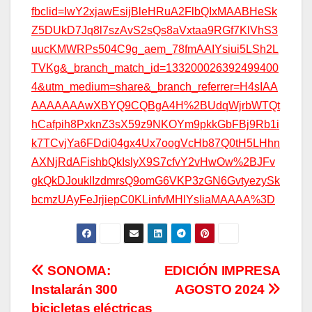
fbclid=IwY2xjawEsijBleHRuA2FlbQIxMAABHeSk
Z5DUkD7Jq8l7szAvS2sQs8aVxtaa9RGf7KlVhS3
uucKMWRPs504C9g_aem_78fmAAIYsiui5LSh2L
TVKg&_branch_match_id=133200026392499400
4&utm_medium=share&_branch_referrer=H4sIAA
AAAAAAAwXBYQ9CQBgA4H%2BUdqWjrbWTQt
hCafpih8PxknZ3sX59z9NKOYm9pkkGbFBj9Rb1i
k7TCvjYa6FDdi04gx4Ux7oogVcHb87Q0tH5LHhn
AXNjRdAFishbQkIslyX9S7cfvY2vHwOw%2BJFv
gkQkDJouklIzdmrsQ9omG6VKP3zGN6GvtyezySk
bcmzUAyFeJrjiepC0KLinfvMHlYsIiaMAAAA%3D
Navegación
SONOMA:
EDICIÓN IMPRESA
Instalarán 300
AGOSTO 2024
de
bicicletas eléctricas