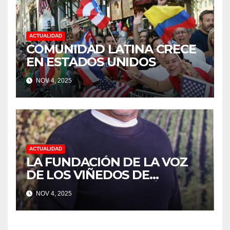
TRABAJO EN LA PODA DE
UVAS
ACTUALIDAD
COMUNIDAD LATINA CRECE
EN ESTADOS UNIDOS
NOV 4, 2025
ACTUALIDAD
LA FUNDACIÓN DE LA VOZ
DE LOS VIÑEDOS DE
SONOMA RECONOCIÓ A
NOV 4, 2025
CUATRO “ EMPLEADOS DEL
MES” POR SU LIDERAZGO Y
DEDICACIÓN EN LOS