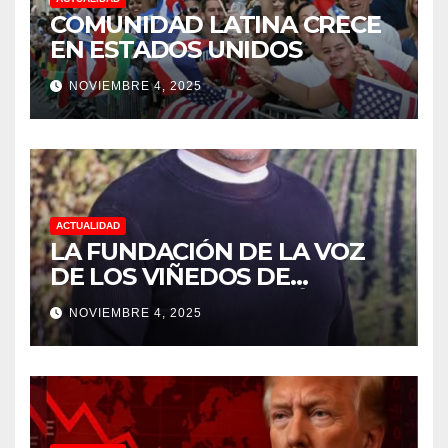
COMUNIDAD LATINA CRECE
EN ESTADOS UNIDOS
NOVIEMBRE 4, 2025
ACTUALIDAD
LA FUNDACIÓN DE LA VOZ
DE LOS VIÑEDOS DE
SONOMA RECONOCIÓ A
NOVIEMBRE 4, 2025
CUATRO “ EMPLEADOS DEL
MES” POR SU LIDERAZGO Y
DEDICACIÓN EN LOS
VIÑEDOS