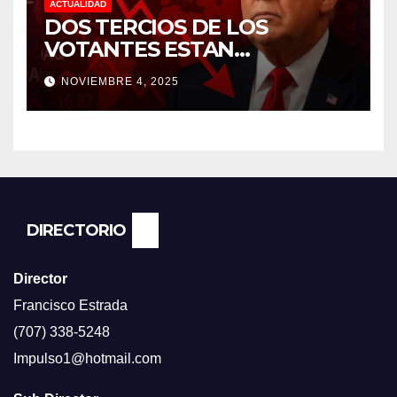
ACTUALIDAD
DOS TERCIOS DE LOS
VOTANTES ESTAN
FRUSTRADOS CON TRUMP
NOVIEMBRE 4, 2025
PORQUE EL COSTO DE VIDA
CADA DIA SUBE Y LA
ECONOMÍA NO DESPEGA,
SEGUN ENCUESTA DEL NBC
NEWS.
DIRECTORIO
Director
Francisco Estrada
(707) 338-5248
Impulso1@hotmail.com