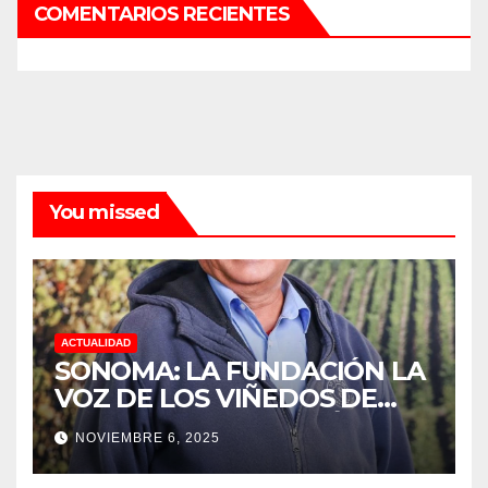
COMENTARIOS RECIENTES
You missed
ACTUALIDAD
SONOMA: LA FUNDACIÓN LA
VOZ DE LOS VIÑEDOS DE
SONOMA, RECONOCIÓ A LOS
NOVIEMBRE 6, 2025
TRABAJADORES DEL MES DE
FEBRERO POR SU GRAN