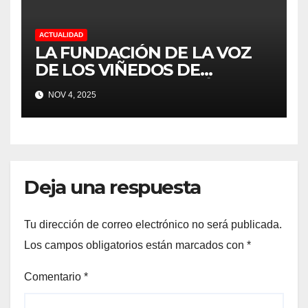
ACTUALIDAD
LA FUNDACIÓN DE LA VOZ
DE LOS VIÑEDOS DE
SONOMA RECONOCIÓ A
NOV 4, 2025
CUATRO “ EMPLEADOS DEL
MES” POR SU LIDERAZGO Y
DEDICACIÓN EN LOS
VIÑEDOS
Deja una respuesta
Tu dirección de correo electrónico no será publicada.
Los campos obligatorios están marcados con
*
Comentario
*