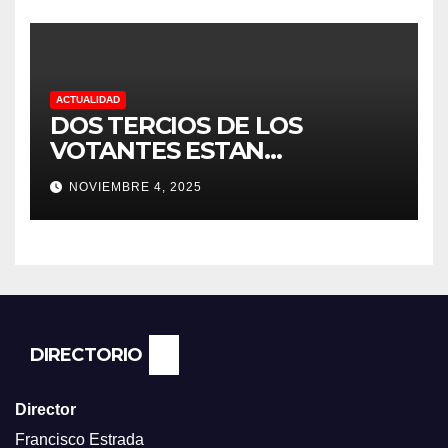
DEDICACIÓN EN LOS
VIÑEDOS
ACTUALIDAD
DOS TERCIOS DE LOS
VOTANTES ESTAN
FRUSTRADOS CON TRUMP
NOVIEMBRE 4, 2025
PORQUE EL COSTO DE VIDA
CADA DIA SUBE Y LA
ECONOMÍA NO DESPEGA,
SEGUN ENCUESTA DEL NBC
NEWS.
DIRECTORIO
Director
Francisco Estrada