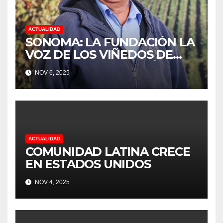
ACTUALIDAD
SONOMA: LA FUNDACIÓN LA
VOZ DE LOS VIÑEDOS DE
SONOMA, RECONOCIÓ A LOS
NOV 6, 2025
TRABAJADORES DEL MES DE
FEBRERO POR SU GRAN
TRABAJO EN LA PODA DE
UVAS
ACTUALIDAD
COMUNIDAD LATINA CRECE
EN ESTADOS UNIDOS
NOV 4, 2025