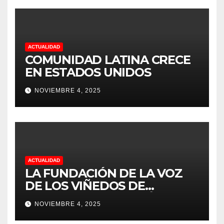
TRABAJO EN LA PODA DE
UVAS
ACTUALIDAD
COMUNIDAD LATINA CRECE
EN ESTADOS UNIDOS
NOVIEMBRE 4, 2025
ACTUALIDAD
LA FUNDACIÓN DE LA VOZ
DE LOS VIÑEDOS DE
SONOMA RECONOCIÓ A
NOVIEMBRE 4, 2025
CUATRO “ EMPLEADOS DEL
MES” POR SU LIDERAZGO Y