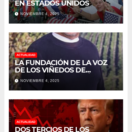
EN ESTADOS UNIDOS
NOVIEMBRE 4, 2025
ACTUALIDAD
LA FUNDACIÓN DE LA VOZ
DE LOS VIÑEDOS DE
SONOMA RECONOCIÓ A
NOVIEMBRE 4, 2025
CUATRO “ EMPLEADOS DEL
MES” POR SU LIDERAZGO Y
DEDICACIÓN EN LOS
VIÑEDOS
ACTUALIDAD
DOS TERCIOS DE LOS