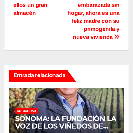
ellos un gran
embarazada sin
almacén
hogar, ahora es una
feliz madre con su
primogénita y
nueva vivienda
Entrada relacionada
ACTUALIDAD
SONOMA: LA FUNDACIÓN LA
VOZ DE LOS VIÑEDOS DE