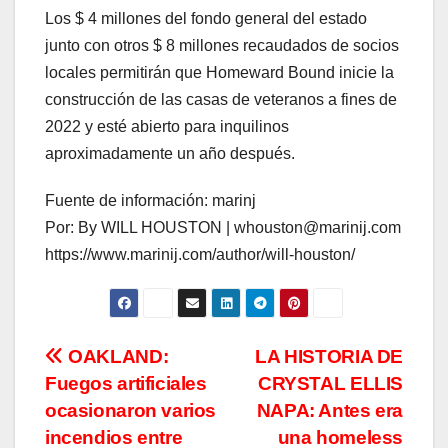
Los $ 4 millones del fondo general del estado
junto con otros $ 8 millones recaudados de socios
locales permitirán que Homeward Bound inicie la
construcción de las casas de veteranos a fines de
2022 y esté abierto para inquilinos
aproximadamente un año después.
Fuente de información: marinj
Por: By WILL HOUSTON | whouston@marinij.com
https://www.marinij.com/author/will-houston/
Navegación
OAKLAND:
LA HISTORIA DE
Fuegos artificiales
CRYSTAL ELLIS
de
ocasionaron varios
NAPA: Antes era
entradas
incendios entre
una homeless