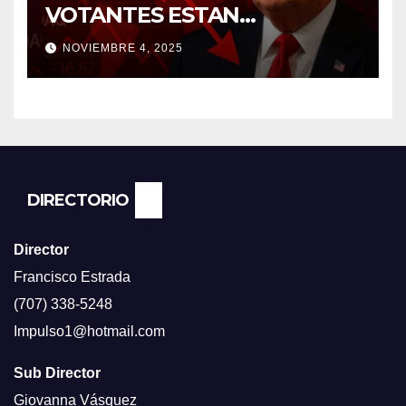
VOTANTES ESTAN
FRUSTRADOS CON TRUMP
NOVIEMBRE 4, 2025
PORQUE EL COSTO DE VIDA
CADA DIA SUBE Y LA
ECONOMÍA NO DESPEGA,
SEGUN ENCUESTA DEL NBC
NEWS.
DIRECTORIO
Director
Francisco Estrada
(707) 338-5248
Impulso1@hotmail.com
Sub Director
Giovanna Vásquez