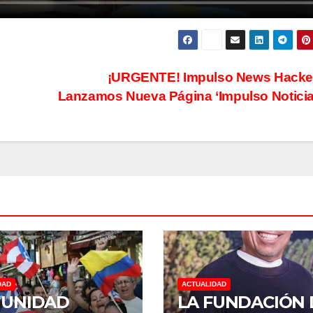
¡URGENTE! Impulso News Hacke
Lanzamos Nueva Página ‘Impulso Notici
DAD
ACTUALIDAD
UNIDAD
LA FUNDACIÓN 