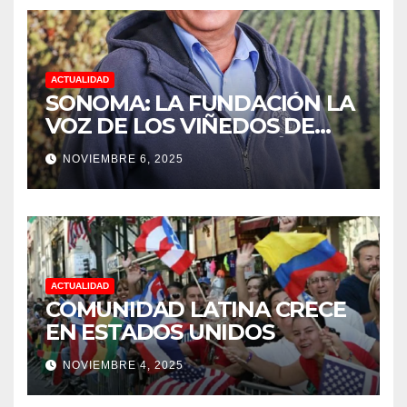
ACTUALIDAD
SONOMA: LA FUNDACIÓN LA
VOZ DE LOS VIÑEDOS DE
SONOMA, RECONOCIÓ A LOS
NOVIEMBRE 6, 2025
TRABAJADORES DEL MES DE
FEBRERO POR SU GRAN
TRABAJO EN LA PODA DE
UVAS
ACTUALIDAD
COMUNIDAD LATINA CRECE
EN ESTADOS UNIDOS
NOVIEMBRE 4, 2025