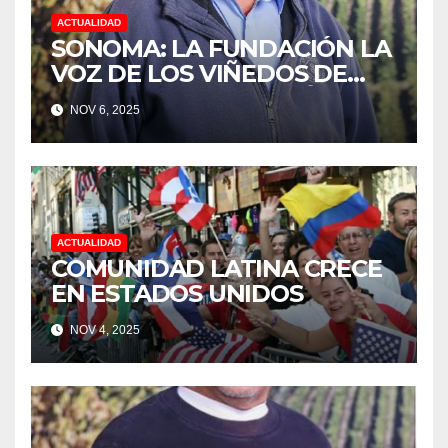
ACTUALIDAD
SONOMA: LA FUNDACIÓN LA
VOZ DE LOS VIÑEDOS DE
SONOMA, RECONOCIÓ A LOS
NOV 6, 2025
TRABAJADORES DEL MES DE
FEBRERO POR SU GRAN
TRABAJO EN LA PODA DE
UVAS
ACTUALIDAD
COMUNIDAD LATINA CRECE
EN ESTADOS UNIDOS
NOV 4, 2025