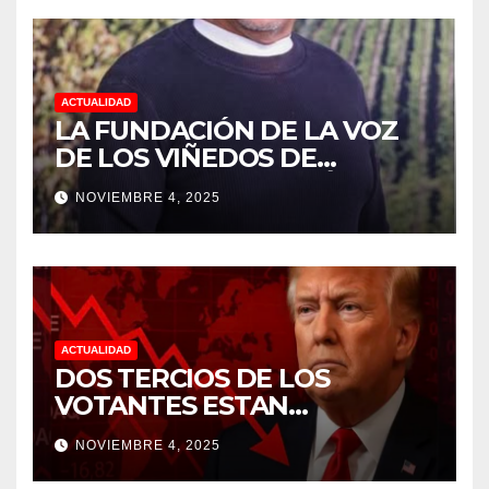
ACTUALIDAD
LA FUNDACIÓN DE LA VOZ
DE LOS VIÑEDOS DE
SONOMA RECONOCIÓ A
NOVIEMBRE 4, 2025
CUATRO “ EMPLEADOS DEL
MES” POR SU LIDERAZGO Y
DEDICACIÓN EN LOS
VIÑEDOS
ACTUALIDAD
DOS TERCIOS DE LOS
VOTANTES ESTAN
FRUSTRADOS CON TRUMP
NOVIEMBRE 4, 2025
PORQUE EL COSTO DE VIDA
CADA DIA SUBE Y LA