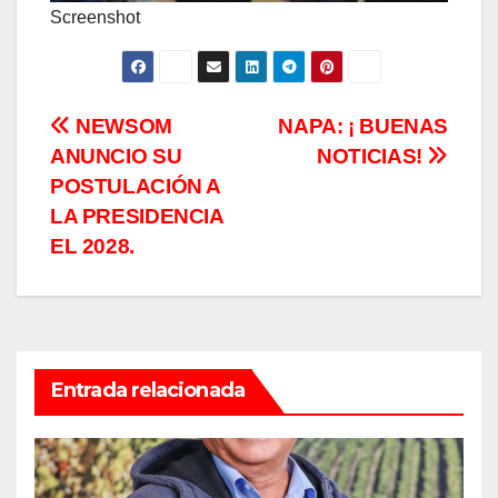
Screenshot
Navegación
NEWSOM
NAPA: ¡ BUENAS
ANUNCIO SU
NOTICIAS!
de
POSTULACIÓN A
entradas
LA PRESIDENCIA
EL 2028.
Entrada relacionada