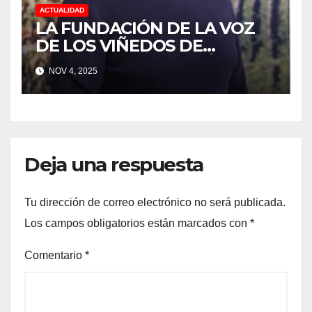
ACTUALIDAD
LA FUNDACIÓN DE LA VOZ
DE LOS VIÑEDOS DE
SONOMA RECONOCIÓ A
NOV 4, 2025
CUATRO “ EMPLEADOS DEL
MES” POR SU LIDERAZGO Y
DEDICACIÓN EN LOS
VIÑEDOS
Deja una respuesta
Tu dirección de correo electrónico no será publicada.
Los campos obligatorios están marcados con
*
Comentario
*