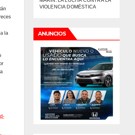
MARIN: LA LUCHA CONTRA LA
VIOLENCIA DOMÉSTICA
tán
creces
a la
ANUNCIOS
o
or
ia
d-