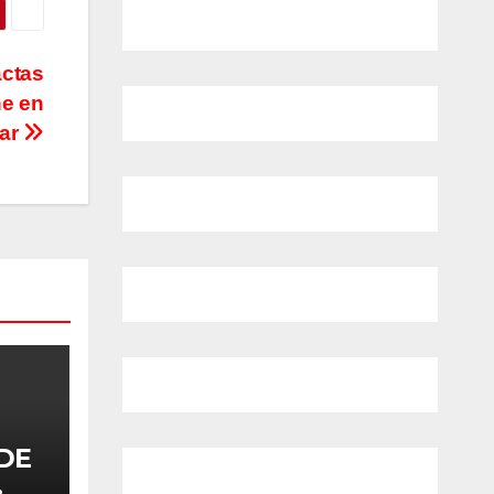
actas
ne en
gar
DE