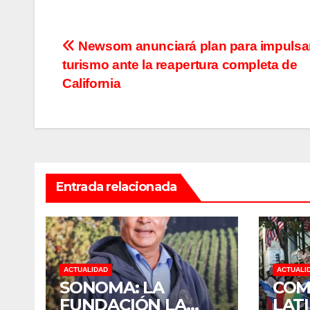
Navegación
Newsom anunciará plan para impulsar
turismo ante la reapertura completa de
de
California
entradas
Entrada relacionada
ACTUALIDAD
ACTUALI
SONOMA: LA
COM
FUNDACIÓN LA
LAT