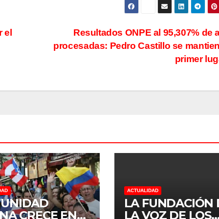
 el
Resultados ONPE al 95,307% de 
procesadas: Pedro Castillo se mantie
primer lu
DAD
ACTUALIDAD
UNIDAD
LA FUNDACIÓN 
INA CRECE EN
LA VOZ DE LOS